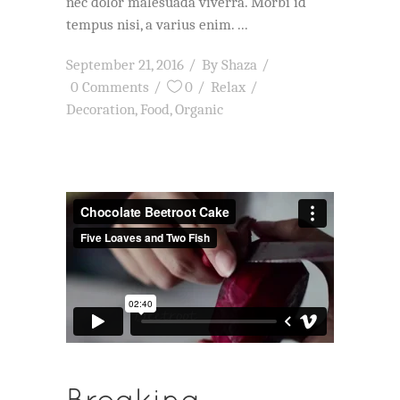
nec dolor malesuada viverra. Morbi id
tempus nisi, a varius enim.
September 21, 2016
By
Shaza
0 Comments
0
Relax
Decoration
,
Food
,
Organic
Breaking