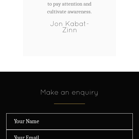
to pay attention and
cultivate awareness.
Jon Kabat-
Zinn
Make an enquiry