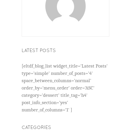
LATEST POSTS
[eltdf_blog_list widget_title='Latest Posts'
type='simple' number_of_posts='4'
space_between_columns='normal'
order_by='menu_order' order='ASC'
category='dessert' title_tag='h4'
post_info_section='yes'
number_of_columns='1' ]
CATEGORIES