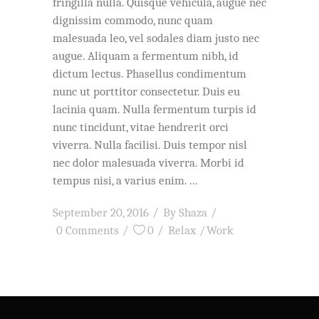
fringilla nulla. Quisque vehicula, augue nec
dignissim commodo, nunc quam
malesuada leo, vel sodales diam justo nec
augue. Aliquam a fermentum nibh, id
dictum lectus. Phasellus condimentum
nunc ut porttitor consectetur. Duis eu
lacinia quam. Nulla fermentum turpis id
nunc tincidunt, vitae hendrerit orci
viverra. Nulla facilisi. Duis tempor nisl
nec dolor malesuada viverra. Morbi id
tempus nisi, a varius enim.
September 20, 2016
By
Shaza
0 Comments
0
Relax
Work